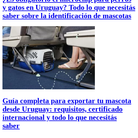
y gatos en Uruguay? Todo lo que necesitás
saber sobre la identificación de mascotas
Guía completa para exportar tu mascota
desde Uruguay: requisitos, certificado
internacional y todo lo que necesitás
saber